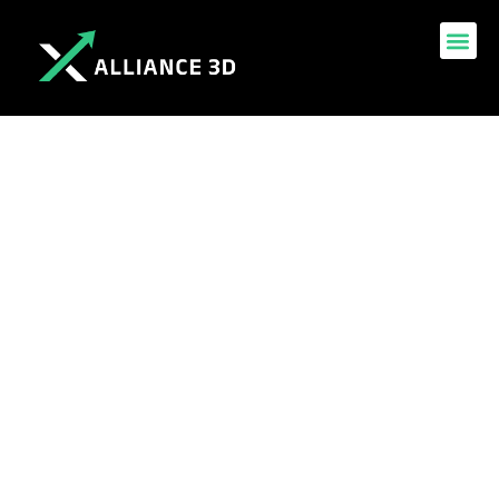
TVA sur hôtel déductible
ou pas : décryptage des
conditions de
remboursement