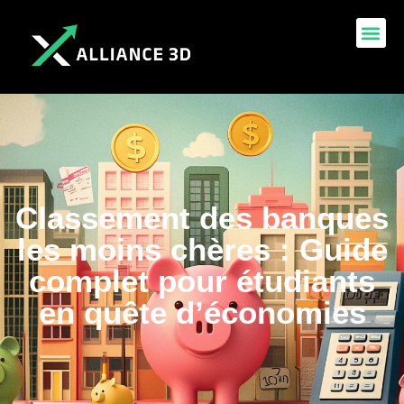
Classement des banques
les moins chères : Guide
complet pour étudiants
en quête d’économies