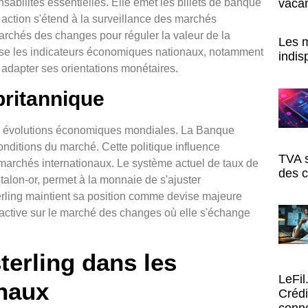
abilités essentielles. Elle émet les billets de banque
vacan
on action s'étend à la surveillance des marchés
 marchés des changes pour réguler la valeur de la
Les m
yse les indicateurs économiques nationaux, notamment
indis
r adapter ses orientations monétaires.
britannique
ux évolutions économiques mondiales. La Banque
conditions du marché. Cette politique influence
TVA s
es marchés internationaux. Le système actuel de taux de
des 
étalon-or, permet à la monnaie de s'ajuster
terling maintient sa position comme devise majeure
active sur le marché des changes où elle s'échange
sterling dans les
LeFil
onaux
Crédi
conne