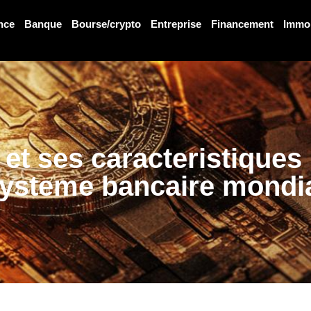
nce
Banque
Bourse/crypto
Entreprise
Financement
Immo
g et ses caracteristique
ysteme bancaire mondi