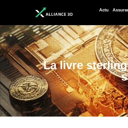
Actu
Assura
La livre sterlin
s