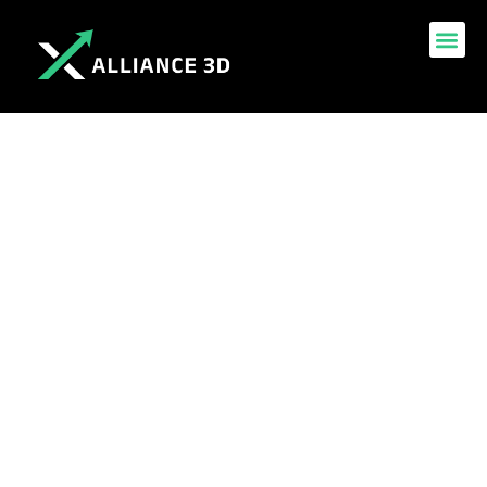
Découvrez comment
offrir vos chèques
vacances légalement :
retours d’expérience